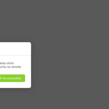
 od okazji,
ania stron
uchu na stronie.
l na wszystkie