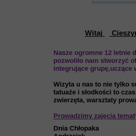
Witaj
Cieszym
Nasze ogromne 12 letnie 
pozwoliło nam stworzyć ofe
integrujące grupę,uczące w
Wizyta u nas to nie tylko
tatuaże i słodkości to cza
zwierzęta, warsztaty pro
Prowadzimy zajęcia tematy
Dnia Chłopaka