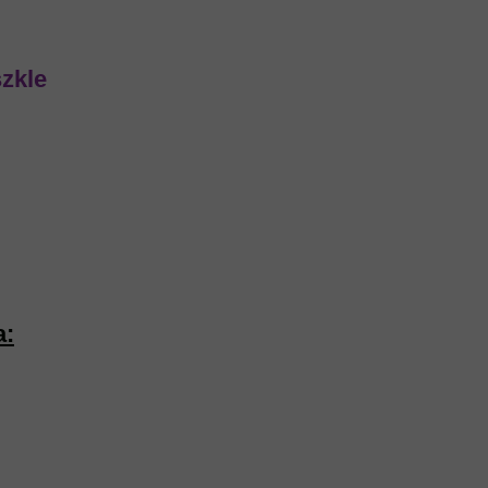
zkle
a: