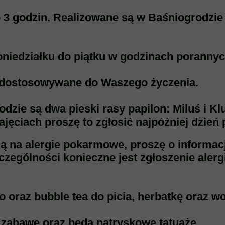
do 3 godzin. Realizowane są w Baśniogrodzie
oniedziałku do piątku w godzinach poranny
 dostosowywane do Waszego życzenia.
zie są dwa pieski rasy papilon: Miluś i Klu
zajęciach proszę to zgłosić najpóźniej dzień 
pią na alergie pokarmowe, proszę o informac
ególności konieczne jest zgłoszenie alergii
o oraz bubble tea do picia, herbatkę oraz w
 zabawę oraz będą natryskowe tatuaże.