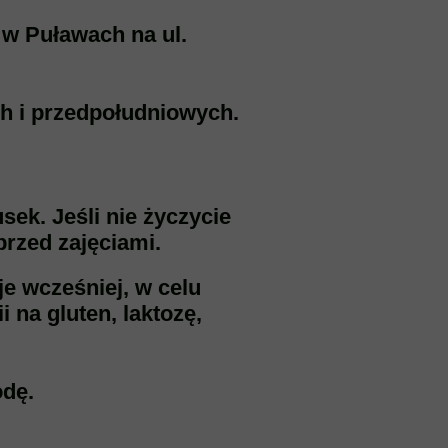
 w Puławach na ul.
ch i przedpołudniowych.
sek. Jeśli nie życzycie
przed zajęciami.
je wcześniej, w celu
 na gluten, laktozę,
odę.