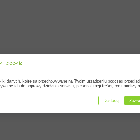
ki cookie
as przyjść na wybrane warsztaty niezależnie
 zrobić min.
pliki danych, które są przechowywane na Twoim urządzeniu podczas przegląd
ywamy ich do poprawy działania serwisu, personalizacji treści, oraz analizy r
Dostosuj
Zezwó