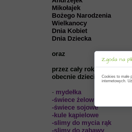
Andrzejek
Mikołajek
Bożego Narodzenia
Wielkanocy
Dnia Kobiet
Dnia Dziecka
oraz
Zgoda na pli
przez cały rok można do n
obecnie dzieci mogą u nas
Cookies to małe 
internetowych. Uż
-
mydełka
-świece żelowe
-świece sojowe
-kule kąpielowe
-slimy do mycia rąk
-slimy do zabawy