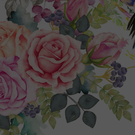
I
indywi
w c
Imp