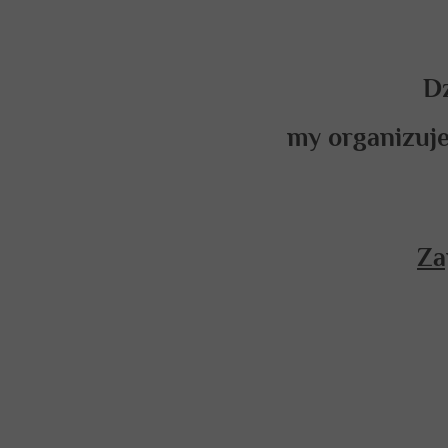
Dz
my organizuje
Za