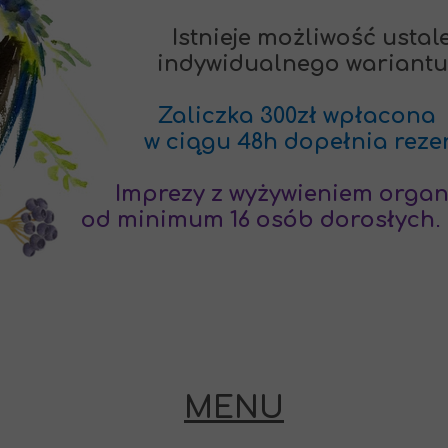
 Istnieje możliwość ustale
dualnego wariantu, menu
Zaliczka 300zł wpłacona
iągu 48h dopełnia rezerw
rezy z wyżywieniem organiz
.
od minimum 16 osób dorosłych
MENU