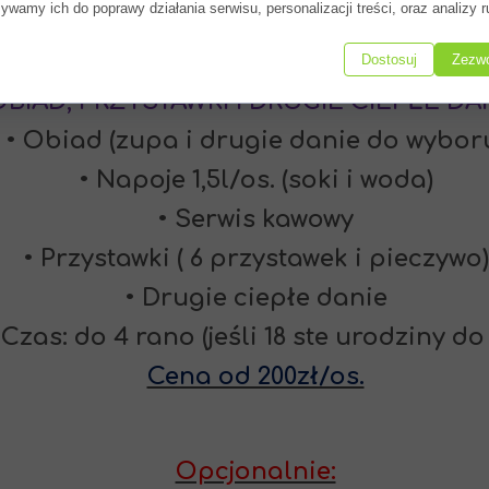
ywamy ich do poprawy działania serwisu, personalizacji treści, oraz analizy r
WARIANT 3
Dostosuj
Zezwó
OBIAD, PRZYSTAWKI I DRUGIE CIEPŁE DA
• Obiad (zupa i drugie danie do wybor
• Napoje 1,5l/os. (soki i woda)
• Serwis kawowy
• Przystawki ( 6 przystawek i pieczywo)
• Drugie ciepłe danie
Czas: do 4 rano (jeśli 18 ste urodziny do 
Cena od 200zł/os.
Opcjonalnie: