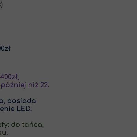
)
00zł
0zł,
j niż 22.
posiada
e LED.
o tańca,
u.