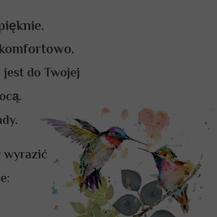
pięknie.
i komfortowo.
 jest do Twojej
ocą.
ady.
ł wyrazić
e: