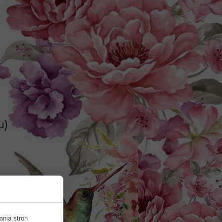
u)
2)
ania stron