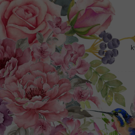
k
Ob
dla imp
Cała 
nagł
Wydzie