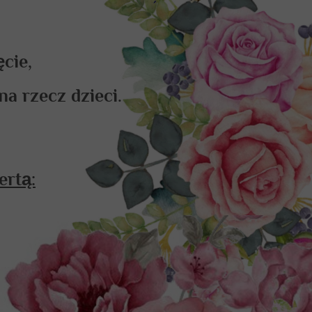
cie,
na rzecz dzieci.
ertą: