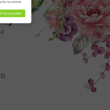
uchu na stronie.
l na wszystkie
NIE
u)
2)