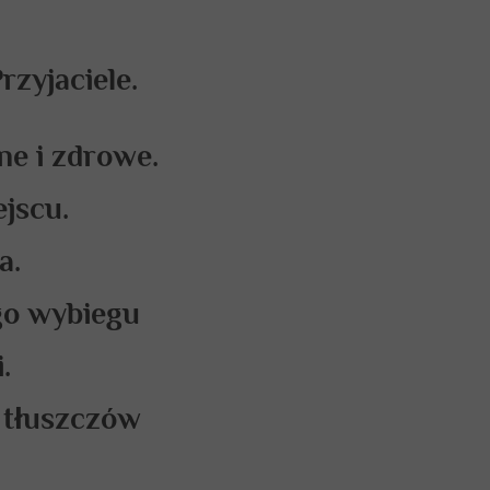
rzyjaciele.
e i zdrowe.
jscu.
a.
go wybiegu
.
 tłuszczów