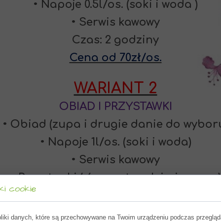
• Napoje 0.5l/os. (soki i woda )
• Serwis kawowy
Czas: 2 godziny
Cena od 70zł/os.
WARIANT 2
OBIAD I PRZYSTAWKI
• Obiad (zupa i drugie danie do wybor
• Napoje 1l/os. (soki i woda)
• Serwis kawowy
• Przystawki ( 6 przystawek i pieczywo)
ki cookie
Czas: do 4 rano (jeśli 18 ste urodziny do 
Cena od 170zł/os.
pliki danych, które są przechowywane na Twoim urządzeniu podczas przegląd