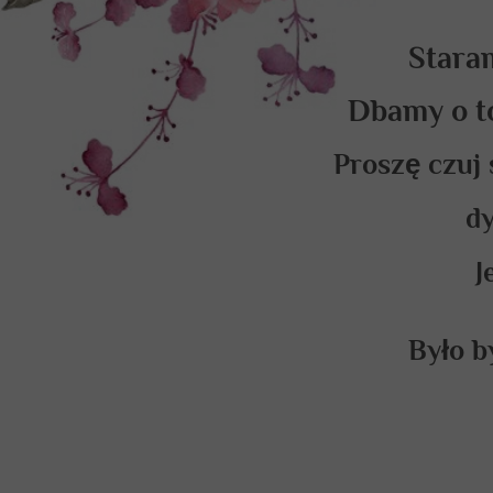
Staram
Dbamy o to
Proszę czuj 
dy
J
Było b