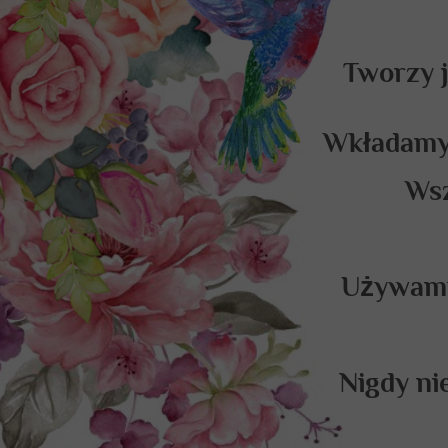
Tworzy j
Wkładamy 
Wsz
Używamy
Nigdy ni