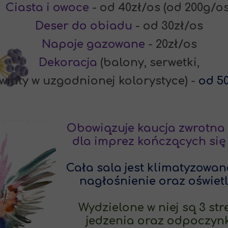
Ciasta i owoce
- od 40zł/os (od 200g/os
Deser do obiadu
- od 30zł/os
Napoje gazowane
- 20zł/os
Dekoracja
(balony, serwetki,
wiaty w uzgodnionej kolorystyce) -
od 5
owiązuje kaucja zwrotna 40
rez kończących się późnie
sala jest klimatyzowana, 
ośnienie oraz oświetleni
lone w niej są 3 strefy: d
jedzenia oraz odpoczynk