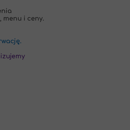
nia
 i ceny.
ację.
ujemy